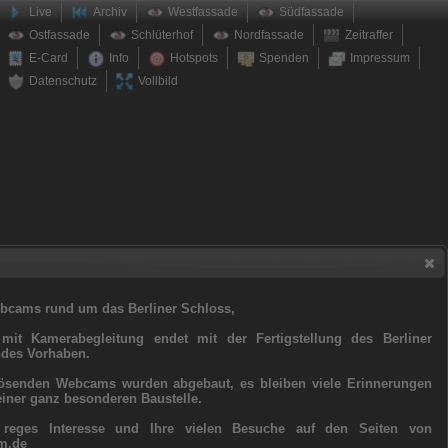
Live
Archiv
Westfassade
Südfassade
Ostfassade
Schlüterhof
Nordfassade
Zeitraffer
E-Card
Info
Hotspots
Spenden
Impressum
Datenschutz
Vollbild
bcams rund um das Berliner Schloss,
it Kamerabegleitung endet mit der Fertigstellung des Berliner
ndes Vorhaben.
ösenden Webcams wurden abgebaut, es bleiben viele Erinnerungen
iner ganz besonderen Baustelle.
 reges Interesse und Ihre vielen Besuche auf den Seiten von
am.de